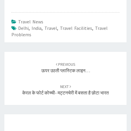
अनुभव को देते हैं नया
नज़रिया
Travel News
Delhi
,
India
,
Travel
,
Travel Facilities
,
Travel
Problems
Post
navigation
PREVIOUS
ऊपर उठती प्लास्टिक लाइन…
NEXT
केरल के फोर्ट कोच्ची- मट्टनचेरी में बसता है छोटा भारत