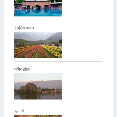
ट्यूलिप गार्डन
नगिन झील
युसमर्ग