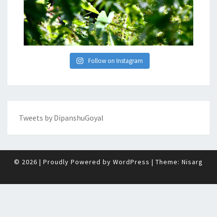
Follow on Instagram
Tweets by DipanshuGoyal
© 2026
|
Proudly Powered by
WordPress
|
Theme:
Nisarg