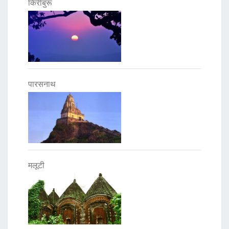
किरीबुरू
पारसनाथ
मलूटी