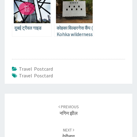
दुबई ट्रैवल गाइड
कोहका विल्डरनेस कैंप (
Kohka wilderness
camp) – जंगल में बना
शांत कोना..
Travel Postcard
Travel Posctard
Post
navigation
PREVIOUS
नगिन झील
NEXT
वेरीनाग