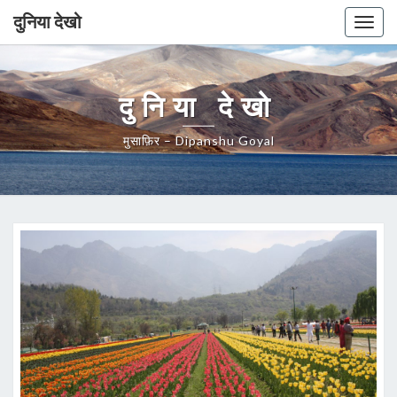
दुनिया देखो
Togg
navig
दुनिया देखो
मुसाफ़िर – Dipanshu Goyal