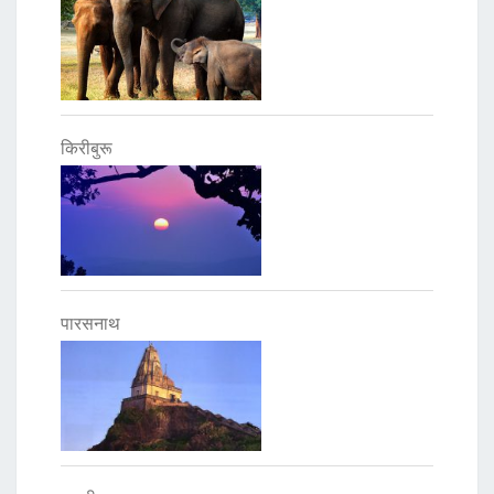
किरीबुरू
पारसनाथ