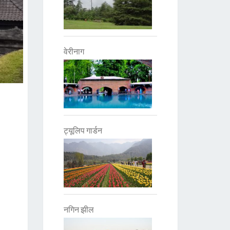
वेरीनाग
ट्यूलिप गार्डन
नगिन झील