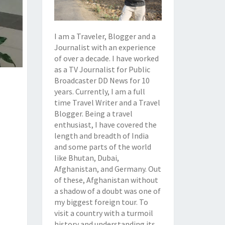
I am a Traveler, Blogger and a
Journalist with an experience
of over a decade. I have worked
as a TV Journalist for Public
Broadcaster DD News for 10
years. Currently, I am a full
time Travel Writer and a Travel
Blogger. Being a travel
enthusiast, I have covered the
length and breadth of India
and some parts of the world
like Bhutan, Dubai,
Afghanistan, and Germany. Out
of these, Afghanistan without
a shadow of a doubt was one of
my biggest foreign tour. To
visit a country with a turmoil
history and understanding its