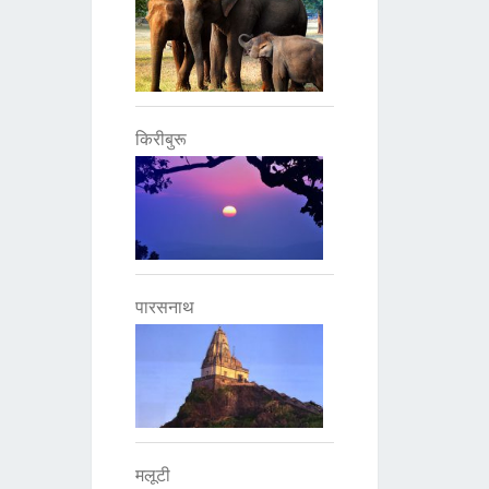
किरीबुरू
पारसनाथ
मलूटी