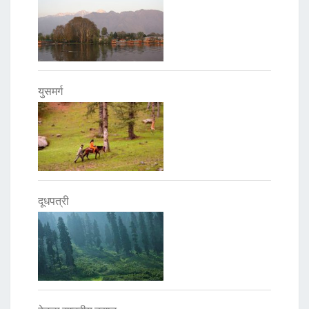
युसमर्ग
दूधपत्री