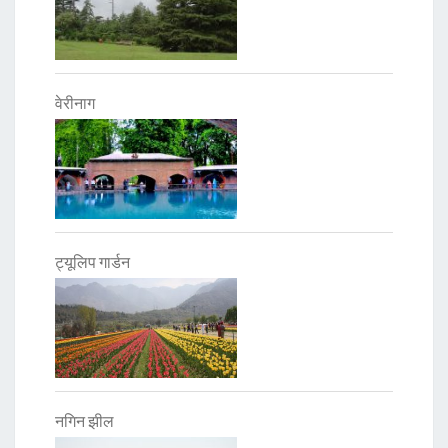
वेरीनाग
ट्यूलिप गार्डन
नगिन झील