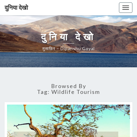
दुनिया देखो
Togg
navig
दुनिया देखो
मुसाफ़िर – Dipanshu Goyal
Browsed By
Tag:
Wildlife Tourism