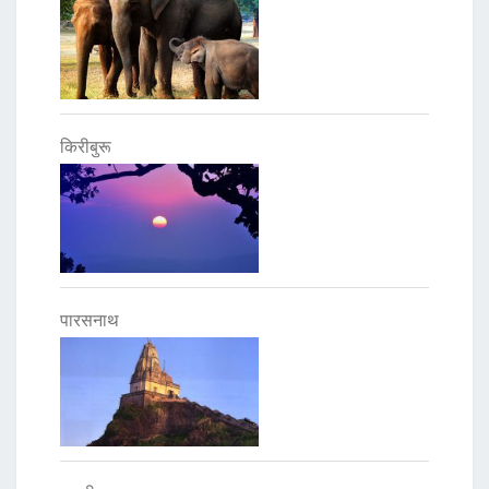
किरीबुरू
पारसनाथ