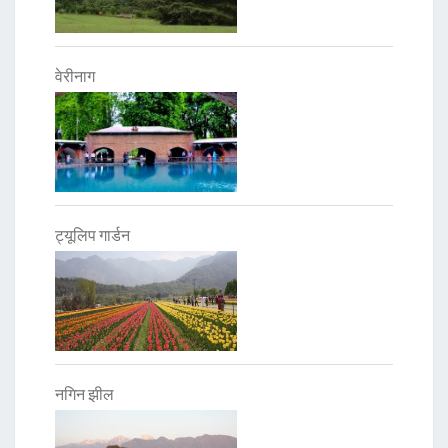
वेरीनाग
ट्यूलिप गार्डन
नगिन झील