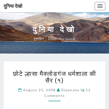
दुनिया देखो
Togg
navig
दुनिया देखो
मुसाफ़िर – Dipanshu Goyal
छोटे
छोटे ल्हासा मैक्लोडगंज धर्मशाला की
ल्हासा
मैक्लोडगंज
सैर (१)
धर्मशाला
की
Comments
August 25, 2008
Dipanshu
12
सैर
Comments
(१)