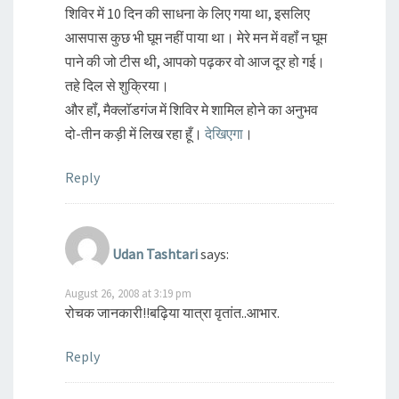
शि‍वि‍र में 10 दि‍न की साधना के लि‍ए गया था, इसलि‍ए
आसपास कुछ भी घूम नहीं पाया था। मेरे मन में वहॉं न घूम
पाने की जो टीस थी, आपको पढ़कर वो आज दूर हो गई।
तहे दि‍ल से शुक्रि‍या।
और हॉं, मैक्‍लॉडगंज में शि‍वि‍र मे शामि‍ल होने का अनुभव
दो-तीन कड़ी में लि‍ख रहा हूँ।
देखि‍एगा
।
Reply
Udan Tashtari
says:
August 26, 2008 at 3:19 pm
रोचक जानकारी!!बढ़िया यात्रा वृतांत..आभार.
Reply