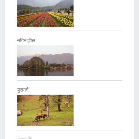
नगिन झील
युसमर्ग