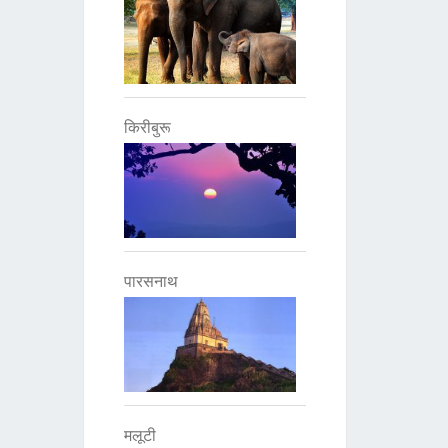
किरीबुरू
पारसनाथ
मलूटी