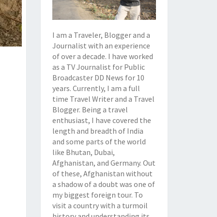
I am a Traveler, Blogger and a
Journalist with an experience
of over a decade. I have worked
as a TV Journalist for Public
Broadcaster DD News for 10
years. Currently, I am a full
time Travel Writer and a Travel
Blogger. Being a travel
enthusiast, I have covered the
length and breadth of India
and some parts of the world
like Bhutan, Dubai,
Afghanistan, and Germany. Out
of these, Afghanistan without
a shadow of a doubt was one of
my biggest foreign tour. To
visit a country with a turmoil
history and understanding its