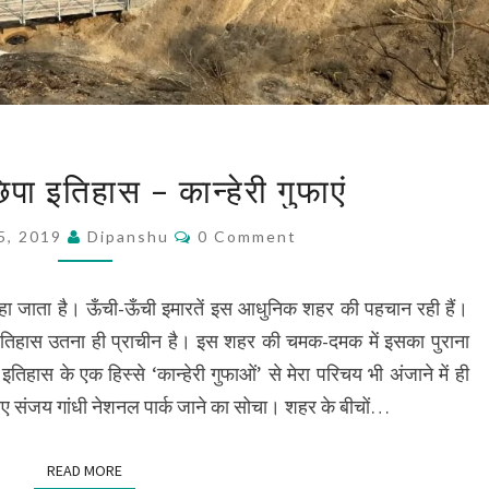
शहर
पा इतिहास – कान्हेरी गुफाएं
के
बीच
Comments
5, 2019
Dipanshu
0 Comment
छिपा
इतिहास
–
 कहा जाता है। ऊँची-ऊँची इमारतें इस आधुनिक शहर की पहचान रही हैं।
कान्हेरी
िहास उतना ही प्राचीन है। इस शहर की चमक-दमक में इसका पुराना
गुफाएं
हास के एक हिस्से ‘कान्हेरी गुफाओं’ से मेरा परिचय भी अंजाने में ही
 के लिए संजय गांधी नेशनल पार्क जाने का सोचा। शहर के बीचों…
READ MORE
READ MORE