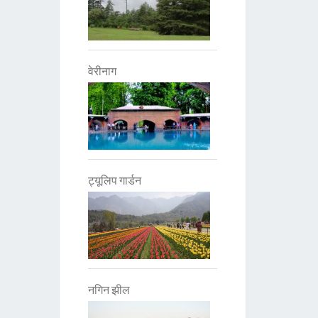
वेरीनाग
ट्यूलिप गार्डन
नगिन झील