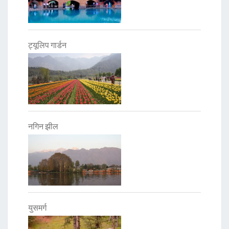
ट्यूलिप गार्डन
नगिन झील
युसमर्ग