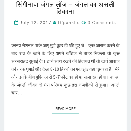
सिंगीनावा जंगल लॉज – जंगल का असली
जंगल
ठिकाना
लॉज
–
Comments
July 12, 2017
Dipanshu
3 Comments
जंगल
का
असली
ठिकाना
कान्हा नेशनल पार्क आए मुझे कुछ ही घंटे हुए थे। कुछ आराम करने के
बाद रात के खाने के लिए अपने कॉटेज से बाहर निकला तो कुछ
सरसराहट सुनाई दी। टार्च साथ रखने की हिदायत थी तो टार्च आवाज
की तरफ घुमाई और देखा 8-10 हिरणों का एक झुंड वहां घूम रहा है। मेरे
और उनके बीच मुश्किल से 5-7 फीट का ही फासला रहा होगा। कान्हा
के जंगली जीवन से मेरा परिचय कुछ इस नजदीकी से हुआ। अगले
चार…
READ MORE
READ MORE