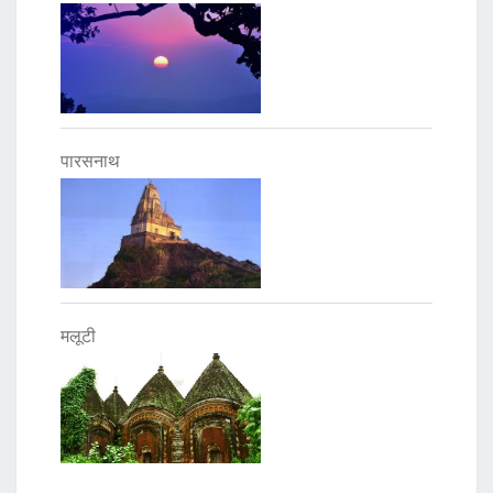
पारसनाथ
मलूटी