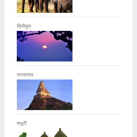
किरीबुरू
पारसनाथ
मलूटी