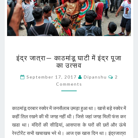
इंद्र
इंद्र जात्रा— काठमांडू घाटी में इंद्र पूजा
जात्रा
का उत्सव
—
काठमांडू
Comment
September 17, 2017
Dipanshu
2
घाटी
Comments
में
इंद्र
पूजा
का
काठमांडू दरबार स्क्वेर में जनसैलाब उमड़ा हुआ था। खासे बड़े स्क्वेर में
उत्सव
कहीं तिल रखने की भी जगह नहीं थी। जिसे जहां जगह मिली फंस कर
खडा था। मंदिरों की सीढियां, आसपास के घरों की छतें और ऊंचे
रेस्टोरेंट सभी खचाखच भरे थे। आज एक खास दिन था। इंद्रजात्रा