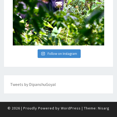
Follow on Instagram
Tweets by DipanshuGoyal
© 2026
|
Proudly Powered by
WordPress
|
Theme:
Nisarg