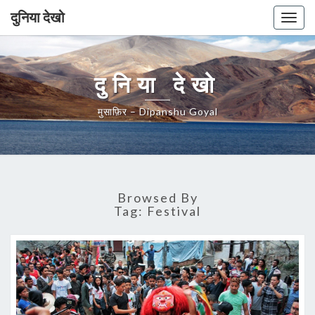
दुनिया देखो
Togg
navig
दुनिया देखो
मुसाफ़िर – Dipanshu Goyal
Browsed By
Tag:
Festival